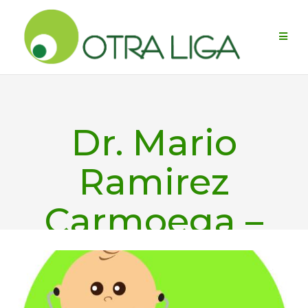
Skip
to
content
Dr. Mario
Ramirez
Carmoega –
126K followers